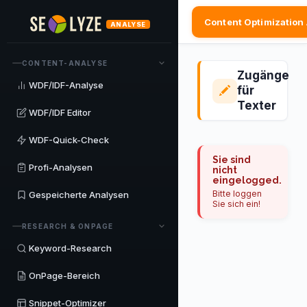
Content Optimization
ANALYSE
CONTENT-ANALYSE
Zugänge
WDF/IDF-Analyse
für
Texter
WDF/IDF Editor
WDF-Quick-Check
Sie sind
Profi-Analysen
nicht
eingelogged.
Bitte loggen
Gespeicherte Analysen
Sie sich ein!
RESEARCH & ONPAGE
Keyword-Research
OnPage-Bereich
Snippet-Optimizer